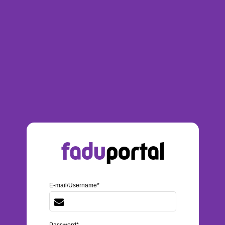
fadu
portal
E-mail/Username*
Password*